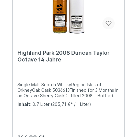
Highland Park 2008 Duncan Taylor
Octave 14 Jahre
Single Malt Scotch WhiskyRegion Isles of
OrkneyOak Cask 5036613Finished for 3 Months in
an Octave Sherry CaskDistilled 2008 Bottled
2023 Nicht kaltgefiltert & ohne
Inhalt:
0.7 Liter
(205,71 €* / 1 Liter)
FarbstoffAbgefüllt mit 54,3% Vol.Aroma:Honig,
Orangensaft und grüne Äpfel, Heitdekraut,
wachsige Noten & etwas Minze.Geschmack:Gut
eingebundener Alkohol, Sherryaromen,
Zitrusfrüchte, gezuckerte Mandeln, leicht erdige
Aromen & eine Spur sanfter