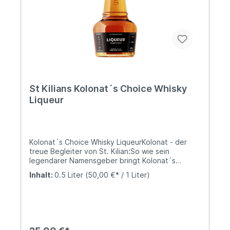
St Kilians Kolonat´s Choice Whisky
Liqueur
Kolonat´s Choice Whisky LiqueurKolonat - der
treue Begleiter von St. Kilian:So wie sein
legendärer Namensgeber bringt Kolonat´s
Choice ein Stück irische Lebensart zu uns.Ein
Inhalt:
0.5 Liter
(50,00 €* / 1 Liter)
sanfter Whisky-Likör auf der Basis von Single Malt
mit süßen Noten von Vanille, Zimt & Kokos.Sanfter
Whisky-LikörAbgefüllt mit 30,0% Vol.Feine Vanille,
süße Zimtschnecken mit Kokos und
Orangenschale.Hergestellt mit St. Kilian Single
Malt Whisky.Schmeckt pur oder als Grundlage für